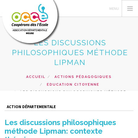
LES DISCUSSIONS
PHILOSOPHIQUES MÉTHODE
L'OCCE
LIPMAN
GERER SA COOPERATIVE
ACTIONS PÉDAGOGIQUES
ACCUEIL
ACTIONS PÉDAGOGIQUES
RESSOURCES PEDAGOGIQUES
EDUCATION CITOYENNE
LES DISCUSSIONS PHILOSOPHIQUES MÉTHODE
FORMATIONS
LIPMAN
PRETS ET SERVICES
ACTION DÉPARTEMENTALE
RECHERCHER
Les discussions philosophiques
méthode Lipman: contexte
CONTACT