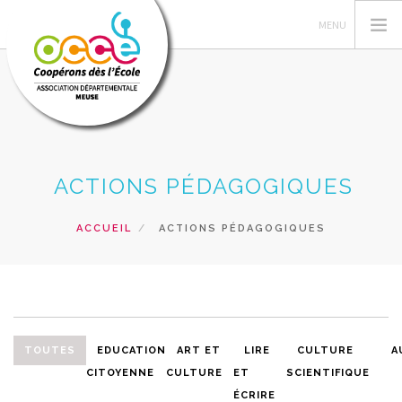
L'OCCE
ACTIONS PÉDAGOGIQUES
GERER SA COOPERATIVE
ACTIONS PÉDAGOGIQUES
ACCUEIL
ACTIONS PÉDAGOGIQUES
RESSOURCES PEDAGOGIQUES
FORMATIONS
PRETS ET SERVICES
RECHERCHER
TOUTES
EDUCATION
ART ET
LIRE
CULTURE
A
CITOYENNE
CULTURE
ET
SCIENTIFIQUE
CONTACT
ÉCRIRE