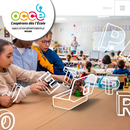
L'OCCE
GERER SA COOPERATIVE
ACTIONS PÉDAGOGIQUES
RESSOURCES PEDAGOGIQUES
FORMATIONS
PRETS ET SERVICES
RECHERCHER
CONTACT